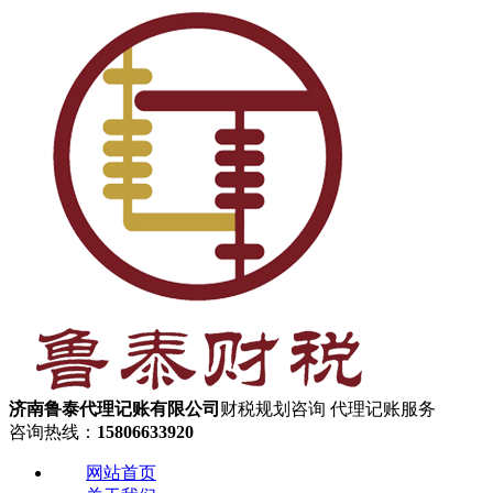
济南鲁泰代理记账有限公司
财税规划咨询 代理记账服务
咨询热线：
15806633920
网站首页