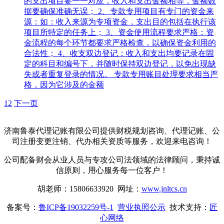
的支出项目要一一对应，收入和支出金额相等，金额数
据要确保准确无误； 2、专款专用项目有专门的资金来
源：如：收入来源为专项资金，支出目的包括在执行该
项目所特定的任务上； 3、资金使用流程要求严格：资
金流程的每个环节都要求严格检查，以确保资金利用的
合法性； 4、收支双边登记：收入和支出均要记录在固
定的科目和编号下，并随时保持双边登记，以免出现缺
失或者重复登录的情况。 专款专用账目处理要求相当严
格，因为它涉及的金额
1
2
下一页
济南鲁泰代理记账有限公司提供财税规划咨询、代理记账、公
司注册变更注销、代办相关资质等服务，欢迎来电咨询！
公司配备财会从业人员与专攻公司法领域的法律顾问，秉持诚
信原则，用心服务每一位客户！
胡老师：15806633920 网址：
www.jnltcs.cn
备案号：
鲁ICP备19032259号-1
营业执照公示
技术支持：
匠
心网络