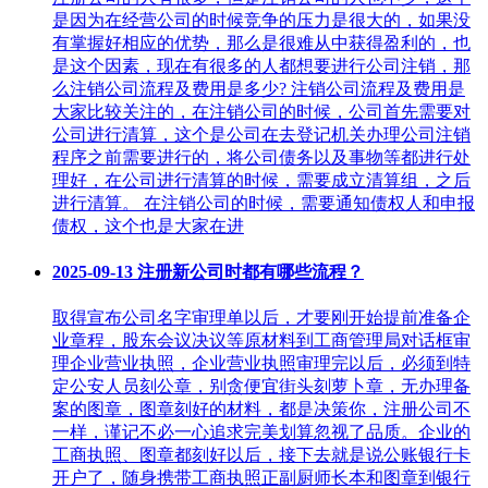
是因为在经营公司的时候竞争的压力是很大的，如果没
有掌握好相应的优势，那么是很难从中获得盈利的，也
是这个因素，现在有很多的人都想要进行公司注销，那
么注销公司流程及费用是多少? 注销公司流程及费用是
大家比较关注的，在注销公司的时候，公司首先需要对
公司进行清算，这个是公司在去登记机关办理公司注销
程序之前需要进行的，将公司债务以及事物等都进行处
理好，在公司进行清算的时候，需要成立清算组，之后
进行清算。 在注销公司的时候，需要通知债权人和申报
债权，这个也是大家在进
2025-09-13
注册新公司时都有哪些流程？
取得宣布公司名字审理单以后，才要刚开始提前准备企
业章程，股东会议决议等原材料到工商管理局对话框审
理企业营业执照，企业营业执照审理完以后，必须到特
定公安人员刻公章，别贪便宜街头刻萝卜章，无办理备
案的图章，图章刻好的材料，都是决策你，注册公司不
一样，谨记不必一心追求完美划算忽视了品质。企业的
工商执照、图章都刻好以后，接下去就是说公账银行卡
开户了，随身携带工商执照正副厨师长本和图章到银行