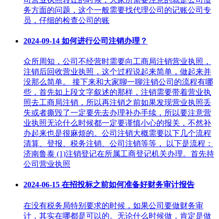
务方面的问题，这个一般需要找代理公司的记账公司专
员，仔细的检查公司的账
2024-09-14
如何进行公司注销办理？
众所周知，公司不经营时需要向工商局注销营业执照，
注销后回收营业执照，这个过程说起来简单，做起来并
没那么简单。 接下来和大家聊一聊注销公司的流程有哪
些，首先如上段文字叙述的那样，注销需要带着营业执
照去工商局注销，所以再注销之前如果发现营业执照丢
失或者撕毁了一定要先去办理补办手续，所以要注意营
业执照无论什么时候都一定要谨慎小心的报关，不然补
办起来也是很麻烦的。公司注销大概需要以下几个流程
清算、登报、税务注销、公司注销等等， 以下是流程：
济南鲁泰 (1)注销登记在所属工商登记机关办理。首先持
公司营业执照
2024-06-15
在招投标之前如何准备好财务审计报告
在没有税务局特别要求的时候，如果公司要做财务审
计，其实在哪都是可以的。无论什么时候做，肯定是做